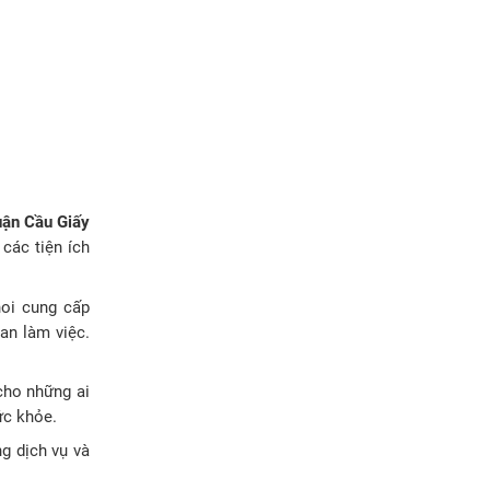
uận Cầu Giấy
các tiện ích
noi cung cấp
an làm việc.
 cho những ai
ức khỏe.
g dịch vụ và