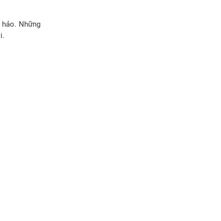
n hảo. Những
i.