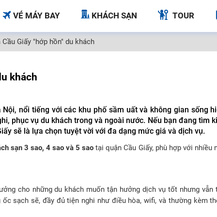
VÉ MÁY BAY
KHÁCH SẠN
TOUR
 Cầu Giấy "hớp hồn" du khách
du khách
Nội, nổi tiếng với các khu phố sầm uất và không gian sống hi
nghi, phục vụ du khách trong và ngoài nước. Nếu bạn đang tìm 
iấy sẽ là lựa chọn tuyệt vời với đa dạng mức giá và dịch vụ.
ch sạn 3 sao, 4 sao và 5 sao
tại quận Cầu Giấy, phù hợp với nhiều 
tưởng cho những du khách muốn tận hưởng dịch vụ tốt nhưng vẫn t
ốc sạch sẽ, đầy đủ tiện nghi như điều hòa, wifi, và thường kèm t