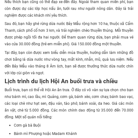
Nếu thích bạn cũng có thể đạp xe đến đây. Ngoài tham quan miễn phí, bạn
còn được dự các lớp học nấu ăn, tưới rau như người nông dân. Đây là trải
nghiệm được các khách nhí yêu thích.
Sau đó, bạn hãy ghé rừng dừa nước Bảy Mẫu rộng hơn 10 ha, thuộc xã Cẩm
Thanh, cách phố cổ hơn 3 km, và trải nghiệm chèo thuyền thúng. Mỗi thuyền
được phép ngồi tối đa hai người. Để tham quan rừng dừa, bạn phải mua vé
vào cửa 30.000 đồng (trẻ em miễn phí). Giá 150.000 đồng một thuyền.
Tại đây, bạn còn được xem biểu diễn múa thuyền, hướng dẫn làm những đồ
chơi bằng lá dừa nước như vòng tay, mắt kính, nhẫn, mũ, quà lưu niệm. Nếu
đến Bảy Mẫu vào tháng 8 Âm lịch, bạn sẽ được thưởng thức dừa nước chín
với lớp cùi giòn và ngọt.
Lịch trình du lịch Hội An buổi trưa và chiều
Buổi trưa, bạn có thể về Hội An ăn trưa. Ở đây có vô vàn sự lựa chọn cho bạn
như bánh mì, cao lầu, mì Quảng, cơm gà, bánh xèo, cơm chay, bánh bao vạc,
các loại chè như hạt sen, đậu ván, tào phớ, bánh xoài, da heo. Giá các món
ăn vặt, chè từ 5.000 đồng. Các món chính dao động từ 35.000 đến 70.000
đồng. Một số quán nổi tiếng:
Cơm gà bà Buội
Bánh mì Phượng hoặc Madam Khánh