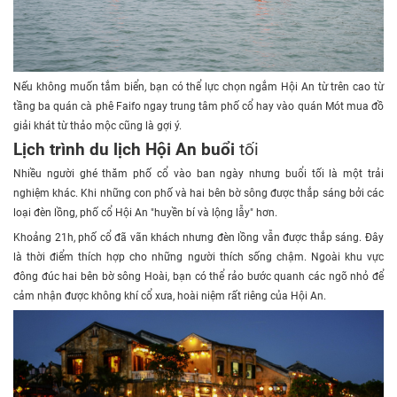
Nếu không muốn tắm biển, bạn có thể lực chọn ngắm Hội An từ trên cao từ
tầng ba quán cà phê Faifo ngay trung tâm phố cổ hay vào quán Mót mua đồ
giải khát từ thảo mộc cũng là gợi ý.
Lịch trình du lịch Hội An buổi
tối
Nhiều người ghé thăm phố cổ vào ban ngày nhưng buổi tối là một trải
nghiệm khác. Khi những con phố và hai bên bờ sông được thắp sáng bởi các
loại đèn lồng, phố cổ Hội An "huyền bí và lộng lẫy" hơn.
Khoảng 21h, phố cổ đã vãn khách nhưng đèn lồng vẫn được thắp sáng. Đây
là thời điểm thích hợp cho những người thích sống chậm. Ngoài khu vực
đông đúc hai bên bờ sông Hoài, bạn có thể rảo bước quanh các ngõ nhỏ để
cảm nhận được không khí cổ xưa, hoài niệm rất riêng của Hội An.