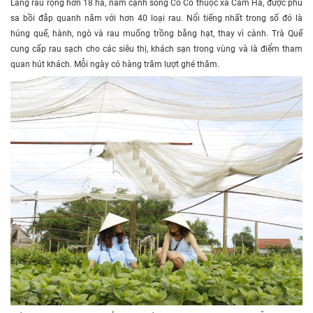
Làng rau rộng hơn 18 ha, nằm cạnh sông Cổ Cò thuộc xã Cẩm Hà, được phù
sa bồi đắp quanh năm với hơn 40 loại rau. Nổi tiếng nhất trong số đó là
húng quế, hành, ngò và rau muống trồng bằng hạt, thay vì cành. Trà Quế
cung cấp rau sạch cho các siêu thị, khách sạn trong vùng và là điểm tham
quan hút khách. Mỗi ngày có hàng trăm lượt ghé thăm.