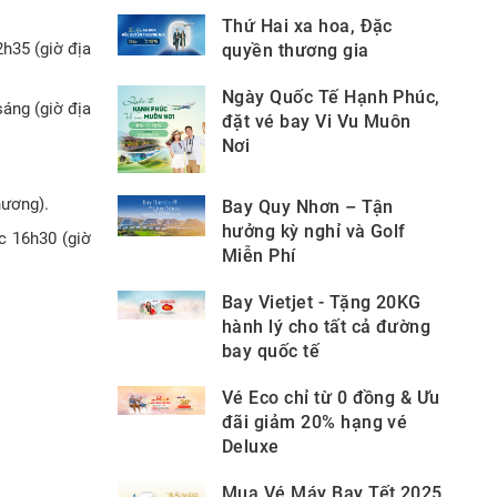
Thứ Hai xa hoa, Đặc
h35 (giờ địa
quyền thương gia
Ngày Quốc Tế Hạnh Phúc,
áng (giờ địa
đặt vé bay Vi Vu Muôn
Nơi
hương).
Bay Quy Nhơn – Tận
hưởng kỳ nghỉ và Golf
c 16h30 (giờ
Miễn Phí
Bay Vietjet - Tặng 20KG
hành lý cho tất cả đường
bay quốc tế
Vé Eco chỉ từ 0 đồng & Ưu
đãi giảm 20% hạng vé
Deluxe
Mua Vé Máy Bay Tết 2025