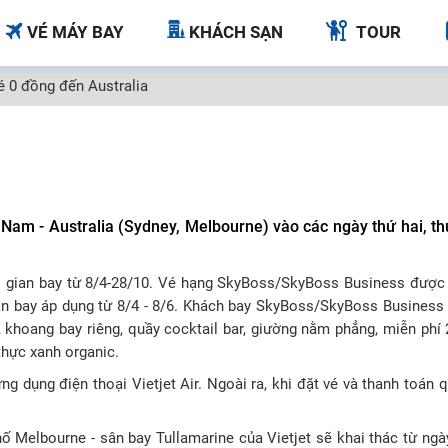
VÉ MÁY BAY
KHÁCH SẠN
TOUR
é 0 đồng đến Australia
Nam - Australia (Sydney, Melbourne) vào các ngày thứ hai, th
hời gian bay từ 8/4-28/10. Vé hạng SkyBoss/SkyBoss Business được
gian bay áp dụng từ 8/4 - 8/6. Khách bay SkyBoss/SkyBoss Busines
 khoang bay riêng, quầy cocktail bar, giường nằm phẳng, miễn phí 
thực xanh organic.
g dụng điện thoại Vietjet Air. Ngoài ra, khi đặt vé và thanh toán 
 Melbourne - sân bay Tullamarine của Vietjet sẽ khai thác từ ngày