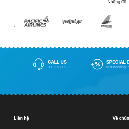
Những đối 
CALL US
SPECIAL 
0917.590.590
first booking i
Liên hệ
Về chún