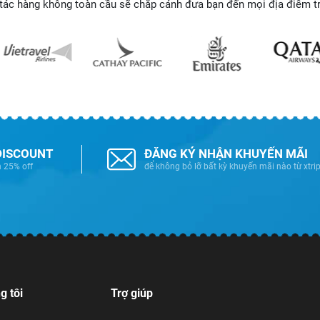
tác hàng không toàn cầu sẽ chắp cánh đưa bạn đến mọi địa điểm trê
DISCOUNT
ĐĂNG KÝ NHẬN KHUYẾN MÃI
n 25% off
để không bỏ lỡ bất kỳ khuyến mãi nào từ xtrip
g tôi
Trợ giúp