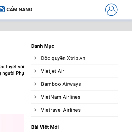
CẨM NANG
Danh Mục
Độc quyền Xtrip.vn
u tuyệt vời
Vietjet Air
g người Phụ
Bamboo Airways
VietNam Airlines
Vietravel Airlines
Bài Viết Mới