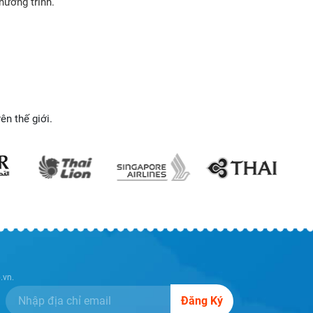
hương trình.
n thế giới.
.vn.
Đăng Ký