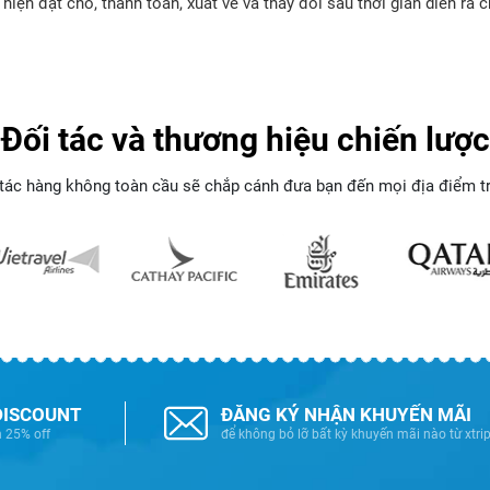
iện đặt chỗ, thanh toán, xuất vé và thay đổi sau thời gian diễn ra c
Đối tác và thương hiệu chiến lược
tác hàng không toàn cầu sẽ chắp cánh đưa bạn đến mọi địa điểm trê
DISCOUNT
ĐĂNG KÝ NHẬN KHUYẾN MÃI
n 25% off
để không bỏ lỡ bất kỳ khuyến mãi nào từ xtrip