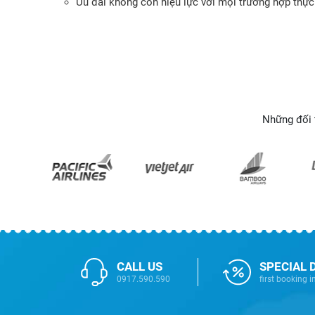
Ưu đãi không còn hiệu lực với mọi trường hợp thực h
Những đối 
CALL US
SPECIAL 
0917.590.590
first booking i