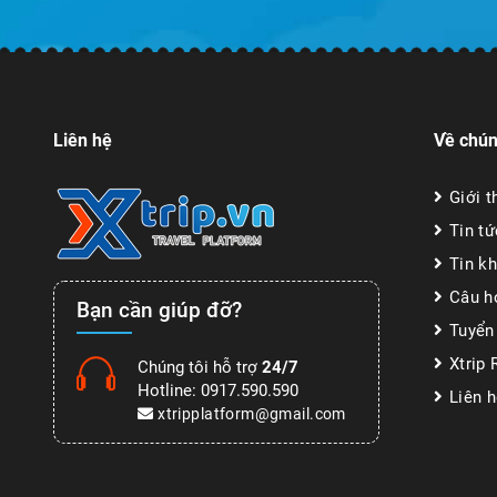
Liên hệ
Về chún
Giới t
Tin tứ
Tin k
Câu h
Bạn cần giúp đỡ?
Tuyển
Xtrip
Chúng tôi hỗ trợ
24/7
Hotline:
0917.590.590
Liên 
xtripplatform@gmail.com